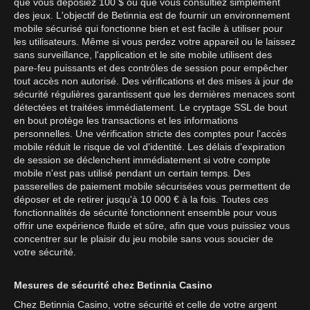
que vous déposiez 100 $ ou que vous consultiez simplement
des jeux. L'objectif de Betinnia est de fournir un environnement
mobile sécurisé qui fonctionne bien et est facile à utiliser pour
les utilisateurs. Même si vous perdez votre appareil ou le laissez
sans surveillance, l'application et le site mobile utilisent des
pare-feu puissants et des contrôles de session pour empêcher
tout accès non autorisé. Des vérifications et des mises à jour de
sécurité régulières garantissent que les dernières menaces sont
détectées et traitées immédiatement. Le cryptage SSL de bout
en bout protège les transactions et les informations
personnelles. Une vérification stricte des comptes pour l'accès
mobile réduit le risque de vol d'identité. Les délais d'expiration
de session se déclenchent immédiatement si votre compte
mobile n'est pas utilisé pendant un certain temps. Des
passerelles de paiement mobile sécurisées vous permettent de
déposer et de retirer jusqu'à 10 000 € à la fois. Toutes ces
fonctionnalités de sécurité fonctionnent ensemble pour vous
offrir une expérience fluide et sûre, afin que vous puissiez vous
concentrer sur le plaisir du jeu mobile sans vous soucier de
votre sécurité.
Mesures de sécurité chez Betinnia Casino
Chez Betinnia Casino, votre sécurité et celle de votre argent