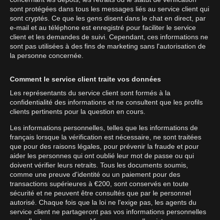
sont protégées dans tous les messages liés au service client qui
sont cryptés. Ce que les gens disent dans le chat en direct, par
e-mail et au téléphone est enregistré pour faciliter le service
client et les demandes de suivi. Cependant, ces informations ne
sont pas utilisées à des fins de marketing sans l'autorisation de
la personne concernée.
Comment le service client traite vos données
Les représentants du service client sont formés à la
confidentialité des informations et ne consultent que les profils
clients pertinents pour la question en cours.
Les informations personnelles, telles que les informations de
français lorsque la vérification est nécessaire, ne sont traitées
que pour des raisons légales, pour prévenir la fraude et pour
aider les personnes qui ont oublié leur mot de passe ou qui
doivent vérifier leurs retraits. Tous les documents soumis,
comme une preuve d'identité ou un paiement pour des
transactions supérieures à €200, sont conservés en toute
sécurité et ne peuvent être consultés que par le personnel
autorisé. Chaque fois que la loi ne l'exige pas, les agents du
service client ne partageront pas vos informations personnelles