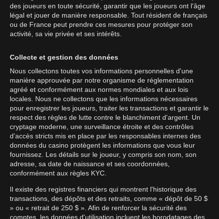
des joueurs en toute sécurité, garantir que les joueurs ont l'âge
légal et jouer de manière responsable. Tout résident de français
ou de France peut prendre ces mesures pour protéger son
activité, sa vie privée et ses intérêts.
Collecte et gestion des données
Nous collectons toutes vos informations personnelles d'une
manière approuvée par notre organisme de réglementation
agréé et conformément aux normes mondiales et aux lois
locales. Nous ne collectons que les informations nécessaires
pour enregistrer les joueurs, traiter les transactions et garantir le
respect des règles de lutte contre le blanchiment d'argent. Un
cryptage moderne, une surveillance étroite et des contrôles
d'accès stricts mis en place par les responsables internes des
données du casino protègent les informations que vous leur
fournissez. Les détails sur le joueur, y compris son nom, son
adresse, sa date de naissance et ses coordonnées,
conformément aux règles KYC.
Il existe des registres financiers qui montrent l'historique des
transactions, des dépôts et des retraits, comme « dépôt de 50 $
» ou « retrait de 250 $ ». Afin de renforcer la sécurité des
comptes, les données d'utilisation incluent les horodatages des