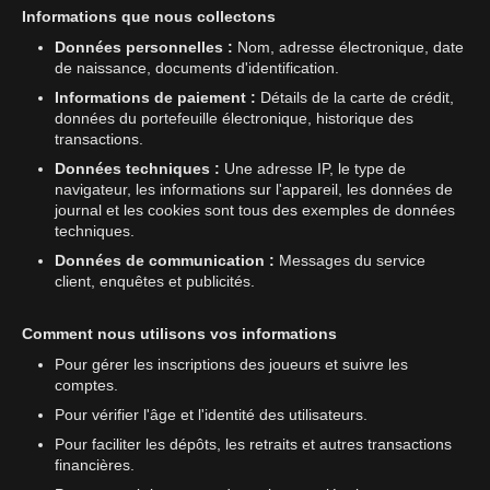
Informations que nous collectons
Données personnelles :
Nom, adresse électronique, date
de naissance, documents d'identification.
Informations de paiement :
Détails de la carte de crédit,
données du portefeuille électronique, historique des
transactions.
Données techniques :
Une adresse IP, le type de
navigateur, les informations sur l'appareil, les données de
journal et les cookies sont tous des exemples de données
techniques.
Données de communication :
Messages du service
client, enquêtes et publicités.
Comment nous utilisons vos informations
Pour gérer les inscriptions des joueurs et suivre les
comptes.
Pour vérifier l'âge et l'identité des utilisateurs.
Pour faciliter les dépôts, les retraits et autres transactions
financières.