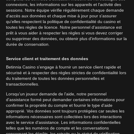
connexions, les informations sur les appareils et l'activité des
sessions. Notre équipe vérifie régulièrement chaque demande
d'accès aux données et chaque mise à jour pour s'assurer
qu'elles respectent la politique de confidentialité du casino et
toutes les règles de licence. Notre personnel d'assistance est
prêt à vous aider à respecter les règles si vous devez corriger
ou supprimer des données, ou obtenir plus d'informations sur la
durée de conservation.
Service client et traitement des données
Betinnia Casino s'engage à fournir un service client rapide et
sécurisé et à respecter des règles strictes de confidentialité lors
du traitement de toutes les données personnelles et
transactionnelles.
Lorsqu'un joueur demande de l'aide, notre personnel
d'assistance formé peut demander certaines informations pour
confirmer la propriété du compte et fournir le type d'aide
approprié. Vos données sont toujours protégées car seules les
informations nécessaires sont collectées lors des interactions
avec le service d'assistance. Les informations confidentielles
telles que les numéros de compte et les conversations
concernant les dépôts, les retraits ou le statut de vérification