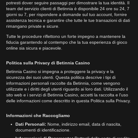
potresti dover seguire passaggi per dimostrare la tua identità. Il
team del servizio clienti di Betinnia è disponibile 24 ore su 24, 7
giorni su 7, per rispondere a domande sul tuo account, fornire
assistenza tecnica e garantire che tutte le tue transazioni di dati
rimangano private e sicure.
Tutte le procedure riflettono un forte impegno a mantenere la
fiducia garantendo al contempo che la tua esperienza di gioco
online sia sicura e piacevole.
Politica sulla Privacy di Betinnia Casino
Betinnia Casino si impegna a proteggere la privacy e la
sicurezza dei suoi utenti. Questa politica descrive i tipi di
informazioni personali raccolte da Betinnia, come vengono
utilizzate e i diritti degli utenti riguardo ai loro dati. Utilizzando il
sito web e i servizi di Betinnia Casino, accetti la raccolta e l'uso
delle informazioni come descritto in questa Politica sulla Privacy.
Informazioni che Raccogliamo
Dati Personali:
Nome, indirizzo email, data di nascita,
documenti di identificazione.