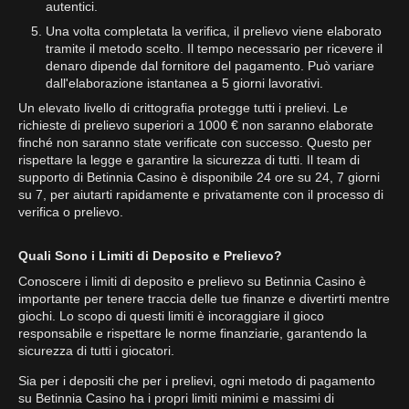
autentici.
Una volta completata la verifica, il prelievo viene elaborato
tramite il metodo scelto. Il tempo necessario per ricevere il
denaro dipende dal fornitore del pagamento. Può variare
dall'elaborazione istantanea a 5 giorni lavorativi.
Un elevato livello di crittografia protegge tutti i prelievi. Le
richieste di prelievo superiori a 1000 € non saranno elaborate
finché non saranno state verificate con successo. Questo per
rispettare la legge e garantire la sicurezza di tutti. Il team di
supporto di Betinnia Casino è disponibile 24 ore su 24, 7 giorni
su 7, per aiutarti rapidamente e privatamente con il processo di
verifica o prelievo.
Quali Sono i Limiti di Deposito e Prelievo?
Conoscere i limiti di deposito e prelievo su Betinnia Casino è
importante per tenere traccia delle tue finanze e divertirti mentre
giochi. Lo scopo di questi limiti è incoraggiare il gioco
responsabile e rispettare le norme finanziarie, garantendo la
sicurezza di tutti i giocatori.
Sia per i depositi che per i prelievi, ogni metodo di pagamento
su Betinnia Casino ha i propri limiti minimi e massimi di