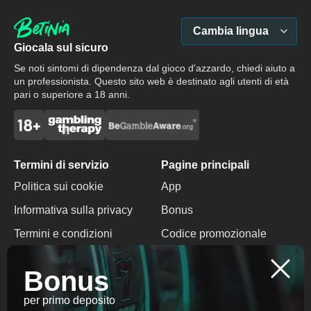
Cambia lingua
Giocala sul sicuro
Se noti sintomi di dipendenza dal gioco d'azzardo, chiedi aiuto a
un professionista. Questo sito web è destinato agli utenti di età
pari o superiore a 18 anni.
Termini di servizio
Pagine principali
Politica sui cookie
App
Informativa sulla privacy
Bonus
Termini e condizioni
Codice promozionale
Gioco responsabile
Nessun bonus senza
Bonus
deposito
per primo deposito
Contatti