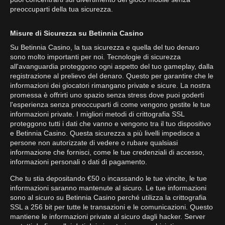
preoccuparti della tua sicurezza.
Misure di Sicurezza su Betinnia Casino
Su Betinnia Casino, la tua sicurezza e quella del tuo denaro
sono molto importanti per noi. Tecnologie di sicurezza
all'avanguardia proteggono ogni aspetto del tuo gameplay, dalla
registrazione al prelievo del denaro. Questo per garantire che le
informazioni dei giocatori rimangano private e sicure. La nostra
promessa è offrirti uno spazio senza stress dove puoi goderti
l'esperienza senza preoccuparti di come vengono gestite le tue
informazioni private. I migliori metodi di crittografia SSL
proteggono tutti i dati che vanno e vengono tra il tuo dispositivo
e Betinnia Casino. Questa sicurezza a più livelli impedisce a
persone non autorizzate di vedere o rubare qualsiasi
informazione che fornisci, come le tue credenziali di accesso,
informazioni personali o dati di pagamento.
Che tu stia depositando €50 o incassando le tue vincite, le tue
informazioni saranno mantenute al sicuro. Le tue informazioni
sono al sicuro su Betinnia Casino perché utilizza la crittografia
SSL a 256 bit per tutte le transazioni e le comunicazioni. Questo
mantiene le informazioni private al sicuro dagli hacker. Server