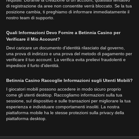
di registrazione da aree non consentite verrà bloccato. Se la tua
posizione cambia, ti preghiamo di informare immediatamente il
nostro team di supporto.
Quali Informazioni Devo Fornire a Betinnia Casino per
Verificare il Mio Account?
Devi caricare un documento d'identità rilasciato dal governo,
una prova di indirizzo e una prova del metodo di pagamento per
verificare il tuo account. La verifica evita prelievi fraudolenti e
impedisce il furto d'identità.
Betinnia Casino Raccoglie Informazioni sugli Utenti Mobili?
I giocatori mobili possono accedere in modo sicuro proprio
come gli utenti desktop. Raccogliamo informazioni sulla tua
sessione, sul dispositivo e sulle transazioni per migliorare la tua
esperienza e individuare comportamenti insoliti. La nostra
piattaforma mobile ha le stesse protezioni sulla privacy della
piattaforma desktop.