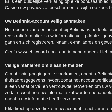
Er is een duidelijke verklaring op elke bonusaanbiedin
Casino uw privacy zal beschermen terwijl u op zoek b
Uw Betinnia-account veilig aanmaken
Het openen van een account bij Betinnia is bedoeld om 
registratieformulier is uw informatie veilig dankzij ge
gaan en zich registreren. Naam, e-mailadres en gewe
Geef uw wachtwoord nooit aan iemand anders. Het moet 
Veilige manieren om u aan te melden
Om phishing-pogingen te voorkomen, opent u Betinnia 
thuisadresgegevens invoert zodat het accountverificatie
alleen vanaf privé- en vertrouwde netwerken om uw ver
zodat u weet hoe uw informatie zal worden behandeld 
nadat u uw informatie heeft verzonden.
Klik direct op deze link om uw account te activeren en 