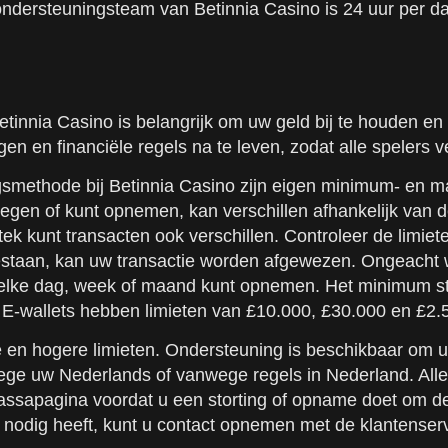
t ondersteuningsteam van Betinnia Casino is 24 uur per 
tinnia Casino is belangrijk om uw geld bij te houden en 
 en financiële regels na te leven, zodat alle spelers vei
ngsmethode bij Betinnia Casino zijn eigen minimum- en 
egen of kunt opnemen, kan verschillen afhankelijk van de
tek kunt transacten ook verschillen. Controleer de limie
gestaan, kan uw transactie worden afgewezen. Ongeacht 
u elke dag, week of maand kunt opnemen. Het minimum 
 E-wallets hebben limieten van £10.000, £30.000 en £2.
 en hogere limieten. Ondersteuning is beschikbaar om 
wege uw Nederlands of vanwege regels in Nederland. Alle
e kassapagina voordat u een storting of opname doet om 
n nodig heeft, kunt u contact opnemen met de klantenserv