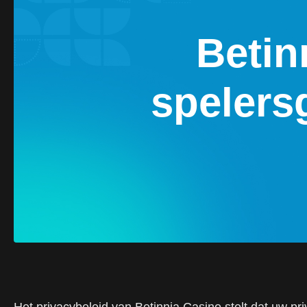
Betin
spelers