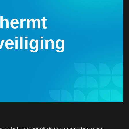
chermt
eiliging