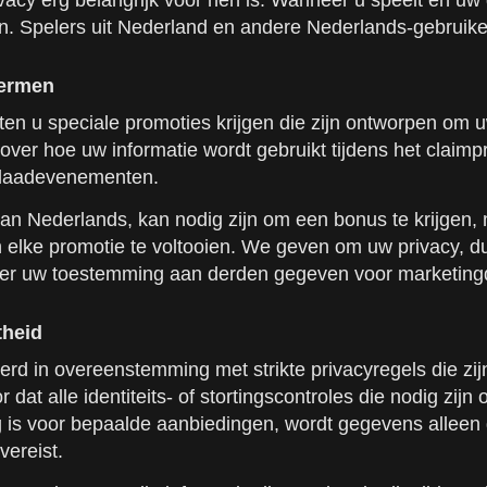
ivacy erg belangrijk voor hen is. Wanneer u speelt en uw
den. Spelers uit Nederland en andere Nederlands-gebruike
hermen
n u speciale promoties krijgen die zijn ontworpen om uw
ng over hoe uw informatie wordt gebruikt tijdens het clai
rlaadevenementen.
an Nederlands, kan nodig zijn om een bonus te krijgen,
n elke promotie te voltooien. We geven om uw privacy, d
onder uw toestemming aan derden gegeven voor marketing
theid
rd in overeenstemming met strikte privacyregels die zij
at alle identiteits- of stortingscontroles die nodig zijn
ig is voor bepaalde aanbiedingen, wordt gegevens alleen
vereist.