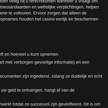
sten veilig bij u terechtkomen wanneer u vraagt om
riestandaarden en wettelijke verplichtingen, helpen
me te voltooien. Ervoor zorgen dat alleen de
 opnames houden het casino eerlijk en beschermen
eft en hoeveel u kunt opnemen.
rt met verborgen gevoelige informatie) en een
ocumenten zijn ingediend, zolang ze duidelijk en echt
 uw geld te ontvangen, hangt af van de
kt totdat ze succesvol zijn geverifieerd. Dit is om