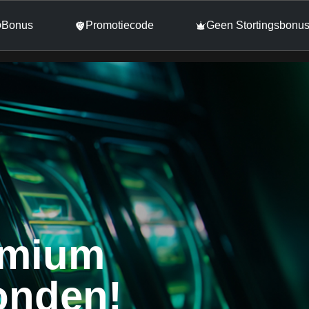
Bonus
Promotiecode
Geen Stortingsbonu
emium
onden!