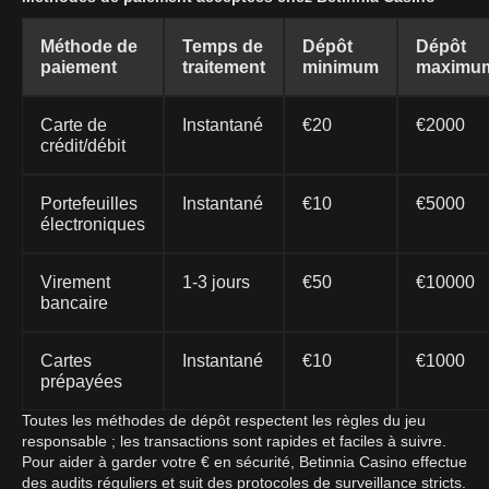
Méthode de
Temps de
Dépôt
Dépôt
paiement
traitement
minimum
maximu
Carte de
Instantané
€20
€2000
crédit/débit
Portefeuilles
Instantané
€10
€5000
électroniques
Virement
1-3 jours
€50
€10000
bancaire
Cartes
Instantané
€10
€1000
prépayées
Toutes les méthodes de dépôt respectent les règles du jeu
responsable ; les transactions sont rapides et faciles à suivre.
Pour aider à garder votre € en sécurité, Betinnia Casino effectue
des audits réguliers et suit des protocoles de surveillance stricts.