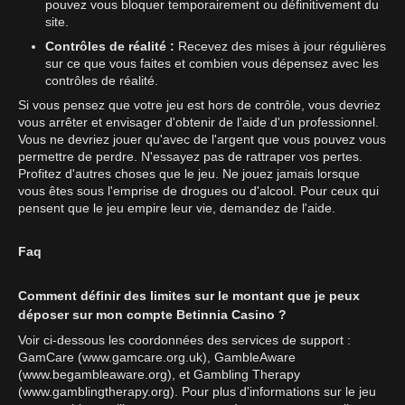
pouvez vous bloquer temporairement ou définitivement du
site.
Contrôles de réalité :
Recevez des mises à jour régulières
sur ce que vous faites et combien vous dépensez avec les
contrôles de réalité.
Si vous pensez que votre jeu est hors de contrôle, vous devriez
vous arrêter et envisager d'obtenir de l'aide d'un professionnel.
Vous ne devriez jouer qu'avec de l'argent que vous pouvez vous
permettre de perdre. N'essayez pas de rattraper vos pertes.
Profitez d'autres choses que le jeu. Ne jouez jamais lorsque
vous êtes sous l'emprise de drogues ou d'alcool. Pour ceux qui
pensent que le jeu empire leur vie, demandez de l'aide.
Faq
Comment définir des limites sur le montant que je peux
déposer sur mon compte Betinnia Casino ?
Voir ci-dessous les coordonnées des services de support :
GamCare (www.gamcare.org.uk), GambleAware
(www.begambleaware.org), et Gambling Therapy
(www.gamblingtherapy.org). Pour plus d'informations sur le jeu