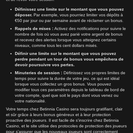
Définissez une limite sur le montant que vous pouvez
déposer.
Par exemple, vous pourriez limiter vos dépôts à
€50 par jour ou par semaine avant de réclamer un bonus.
Rappels de mises :
Activez des notifications pour suivre le
nombre de fois où vous avez parié votre argent de bonus
et recevez des alertes lorsque vous atteignez certains
niveaux, comme tous les cent dollars misés.
Définir une limite sur le montant que vous pouvez
perdre pendant un tour de bonus vous empêchera de
devoir poursuivre vos pertes.
Minuteries de session :
Définissez vos propres limites de
temps pour suivre la durée de votre jeu, ce qui est idéal
lorsque vous collectez un gros bonus. Vous pouvez
modifier tous ces paramètres depuis le tableau de bord de
votre compte, quel que soit le pays dont vous venez ou
votre nationalité.
Votre temps chez Betinnia Casino sera toujours gratifiant, clair
et sûr grâce à leurs bonus généreux et à leur protection
proactive des joueurs. Il est facile de s'inscrire chez Betinnia
Casino, et le site utilise des protocoles de protection des joueurs
pour s'assurer que les nouveaux joueurs sont correctement