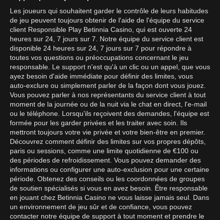
Les joueurs qui souhaitent garder le contrôle de leurs habitudes
de jeu peuvent toujours obtenir de l'aide de l'équipe du service
client Responsible Play Betinnia Casino, qui est ouverte 24
heures sur 24, 7 jours sur 7. Notre équipe du service client est
disponible 24 heures sur 24, 7 jours sur 7 pour répondre à
toutes vos questions ou préoccupations concernant le jeu
responsable. Le support n'est qu'à un clic ou un appel, que vous
ayez besoin d'aide immédiate pour définir des limites, vous
auto-exclure ou simplement parler de la façon dont vous jouez.
Vous pouvez parler à nos représentants du service client à tout
moment de la journée ou de la nuit via le chat en direct, l'e-mail
ou le téléphone. Lorsqu'ils reçoivent des demandes, l'équipe est
formée pour les garder privées et les traiter avec soin. Ils
mettront toujours votre vie privée et votre bien-être en premier.
Découvrez comment définir des limites sur vos propres dépôts,
paris ou sessions, comme une limite quotidienne de €100 ou
des périodes de refroidissement. Vous pouvez demander des
informations ou configurer une auto-exclusion pour une certaine
période. Obtenez des conseils ou les coordonnées de groupes
de soutien spécialisés si vous en avez besoin. Être responsable
en jouant chez Betinnia Casino ne vous laisse jamais seul. Dans
un environnement de jeu sûr et de confiance, vous pouvez
contacter notre équipe de support à tout moment et prendre le