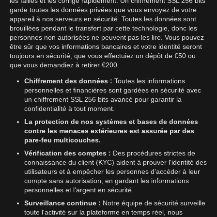
les failles et les corrige rapidement. Un chiffrement SSL 256 bits
garde toutes les données privées que vous envoyez de votre
appareil à nos serveurs en sécurité. Toutes les données sont
brouillées pendant le transfert par cette technologie, donc les
personnes non autorisées ne peuvent pas les lire. Vous pouvez
être sûr que vos informations bancaires et votre identité seront
toujours en sécurité, que vous effectuiez un dépôt de €50 ou
que vous demandiez à retirer €200.
Chiffrement des données :
Toutes les informations
personnelles et financières sont gardées en sécurité avec
un chiffrement SSL 256 bits avancé pour garantir la
confidentialité à tout moment.
La protection de nos systèmes et bases de données
contre les menaces extérieures est assurée par des
pare-feu multicouches.
Vérification des comptes :
Des procédures strictes de
connaissance du client (KYC) aident à prouver l'identité des
utilisateurs et à empêcher les personnes d'accéder à leur
compte sans autorisation, en gardant les informations
personnelles et l'argent en sécurité.
Surveillance continue :
Notre équipe de sécurité surveille
toute l'activité sur la plateforme en temps réel, nous