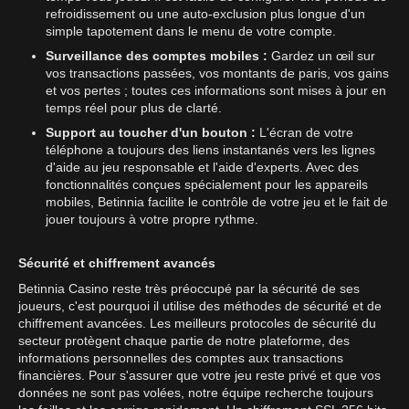
refroidissement ou une auto-exclusion plus longue d'un
simple tapotement dans le menu de votre compte.
Surveillance des comptes mobiles :
Gardez un œil sur
vos transactions passées, vos montants de paris, vos gains
et vos pertes ; toutes ces informations sont mises à jour en
temps réel pour plus de clarté.
Support au toucher d'un bouton :
L'écran de votre
téléphone a toujours des liens instantanés vers les lignes
d'aide au jeu responsable et l'aide d'experts. Avec des
fonctionnalités conçues spécialement pour les appareils
mobiles, Betinnia facilite le contrôle de votre jeu et le fait de
jouer toujours à votre propre rythme.
Sécurité et chiffrement avancés
Betinnia Casino reste très préoccupé par la sécurité de ses
joueurs, c'est pourquoi il utilise des méthodes de sécurité et de
chiffrement avancées. Les meilleurs protocoles de sécurité du
secteur protègent chaque partie de notre plateforme, des
informations personnelles des comptes aux transactions
financières. Pour s'assurer que votre jeu reste privé et que vos
données ne sont pas volées, notre équipe recherche toujours