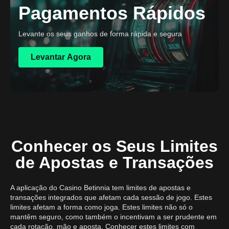
Pagamentos Rápidos
Levante os seus ganhos de forma rápida e segura
Levantar Agora
Conhecer os Seus Limites
de Apostas e Transações
A aplicação do Casino Betinnia tem limites de apostas e
transações integrados que afetam cada sessão de jogo. Estes
limites afetam a forma como joga. Estes limites não só o
mantêm seguro, como também o incentivam a ser prudente em
cada rotação, mão e aposta. Conhecer estes limites com