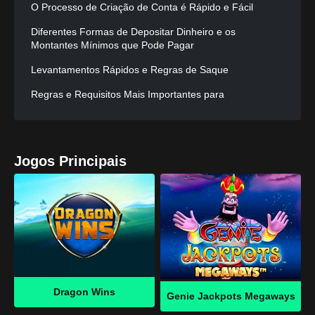
O Processo de Criação de Conta é Rápido e Fácil
Diferentes Formas de Depositar Dinheiro e os
Montantes Mínimos que Pode Pagar
Levantamentos Rápidos e Regras de Saque
Regras e Requisitos Mais Importantes para
Levantamentos
Conhecer os Seus Limites de Apostas e Transações
Experiência de Jogo Móvel
Jogos Principais
Vantagens do Jogo Móvel
Segurança e Privacidade
Funcionalidades Principais de Segurança
Funcionalidades da Aplicação do Casino Betinnia
Melhores Funcionalidades da Aplicação do Casino
Dragon Wins
Betinnia
Genie Jackpots Megaways