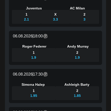
Juventus
AC Milan
1
X
2
2.1
3.3
3
06.08.2026
18:00
Roger Federer
Andy Murray
1
2
1.9
1.9
06.08.2026
17:30
Simona Halep
Ashleigh Barty
1
2
1.95
1.85