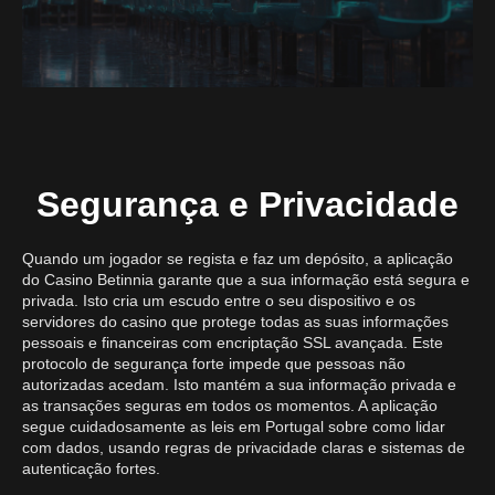
Segurança e Privacidade
Quando um jogador se regista e faz um depósito, a aplicação
do Casino Betinnia garante que a sua informação está segura e
privada. Isto cria um escudo entre o seu dispositivo e os
servidores do casino que protege todas as suas informações
pessoais e financeiras com encriptação SSL avançada. Este
protocolo de segurança forte impede que pessoas não
autorizadas acedam. Isto mantém a sua informação privada e
as transações seguras em todos os momentos. A aplicação
segue cuidadosamente as leis em Portugal sobre como lidar
com dados, usando regras de privacidade claras e sistemas de
autenticação fortes.