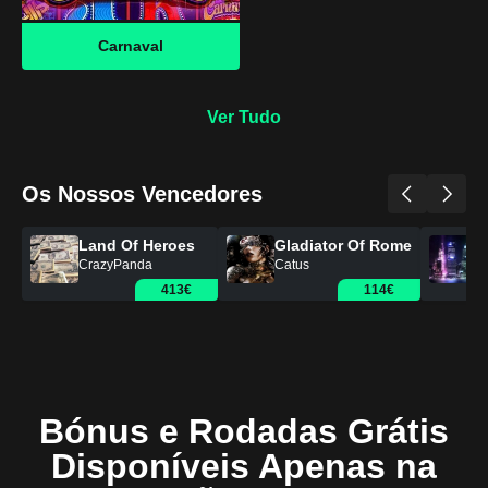
Carnaval
Ver Tudo
Os Nossos Vencedores
Land Of Heroes
Gladiator Of Rome
L
CrazyPanda
Catus
E
413€
114€
Bónus e Rodadas Grátis
Disponíveis Apenas na