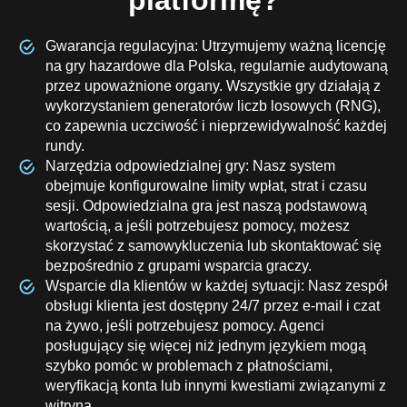
Gwarancja regulacyjna: Utrzymujemy ważną licencję
na gry hazardowe dla Polska, regularnie audytowaną
przez upoważnione organy. Wszystkie gry działają z
wykorzystaniem generatorów liczb losowych (RNG),
co zapewnia uczciwość i nieprzewidywalność każdej
rundy.
Narzędzia odpowiedzialnej gry: Nasz system
obejmuje konfigurowalne limity wpłat, strat i czasu
sesji. Odpowiedzialna gra jest naszą podstawową
wartością, a jeśli potrzebujesz pomocy, możesz
skorzystać z samowykluczenia lub skontaktować się
bezpośrednio z grupami wsparcia graczy.
Wsparcie dla klientów w każdej sytuacji: Nasz zespół
obsługi klienta jest dostępny 24/7 przez e-mail i czat
na żywo, jeśli potrzebujesz pomocy. Agenci
posługujący się więcej niż jednym językiem mogą
szybko pomóc w problemach z płatnościami,
weryfikacją konta lub innymi kwestiami związanymi z
witryną.