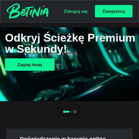
Zaloguj się
Zarejestruj
Odkryj Ścieżkę Premium
w Sekundy!
Zagraj teraz
Doświadczenie w kasynie online