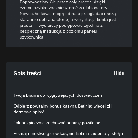
Poprowadzimy Cię przez cały proces, dzięki
czemu szybko zaczniesz grać w ulubione gry.
Nowi członkowie mogą od razu przeglądać naszą
starannie dobraną ofertę, a weryfikacja konta jest
prosta — wystarczy postępować zgodnie z
bezpieczną instrukcją z poziomu panelu
użytkownika.
Spis treści
Hide
Twoja brama do wygrywających doświadczeń
Odbierz powitalny bonus kasyna Betinia: więcej zł i
darmowe spiny!
Jak bezpiecznie zachować bonusy powitalne
Poznaj mnóstwo gier w kasynie Betinia: automaty, stoły i