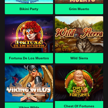
Bikini Party
Grim Muerto
Fortuna De Los Muertos
Wild Sierra
Chest Of Fortunes
Viking Wilds