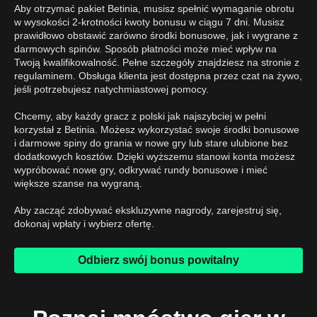
Aby otrzymać pakiet Betinia, musisz spełnić wymaganie obrotu
w wysokości 2-krotności kwoty bonusu w ciągu 7 dni. Musisz
prawidłowo obstawić zarówno środki bonusowe, jak i wygrane z
darmowych spinów. Sposób płatności może mieć wpływ na
Twoją kwalifikowalność. Pełne szczegóły znajdziesz na stronie z
regulaminem. Obsługa klienta jest dostępna przez czat na żywo,
jeśli potrzebujesz natychmiastowej pomocy.
Chcemy, aby każdy gracz z polski jak najszybciej w pełni
korzystał z Betinia. Możesz wykorzystać swoje środki bonusowe
i darmowe spiny do grania w nowe gry lub stare ulubione bez
dodatkowych kosztów. Dzięki wyższemu stanowi konta możesz
wypróbować nowe gry, odkrywać rundy bonusowe i mieć
większe szanse na wygraną.
Aby zacząć zdobywać ekskluzywne nagrody, zarejestruj się,
dokonaj wpłaty i wybierz ofertę.
Odbierz swój bonus powitalny