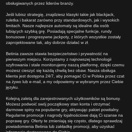
obsługiwanych przez liderów branży.
Jeśli lubisz strategię, znajdziesz klasyki takie jak blackjack,
ruletka i bakarat zarówno przy standardowych, jak i wysokich
limitach. Nasze najlepsze automaty są idealne dla osób
lubiących szybką grę. Posiadają specjalne funkcje, rundy
bonusowe i progresywne jackpoty, z których wszystkie zostały
zaprojektowane tak, aby dobrze działać w zł.
Betinia zawsze stawia bezpieczeństwo i prywatność na
pierwszym miejscu. Korzystamy z najnowszej technologii
szyfrowania i stale monitorujemy naszą platformę, dzięki czemu
możesz cieszyć się każdą chwilą bez obaw. Nasza obsługa
klienta jest dostępna 24/7, aby pomagać Ci w Polska przez czat
na żywo lub e-mail, a my odpowiemy w wybranym przez Ciebie
języku.
Kolejną zaletą dla zarejestrowanych użytkowników są bonusy.
Możesz podwoić swój początkowy stan konta i otrzymać
darmowe spiny na popularne gry, aktywując pakiet powitalny.
Regularne promocje i nagrody lojalnościowe dają Ci szanse na
poprawę gry. Oferty te zmieniają się często, dlatego sprawdzaj
powiadomienia Betinia lub zakładkę promocji, aby uzyskać
informacje dostosowane do Ciebie.