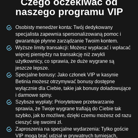
Czego oczekiwać od
naszego programu VIP
Osobisty menedżer konta: Twój dedykowany
specjalista zapewnia spersonalizowaną pomoc i
gwarantuje płynne zarządzanie Twoim kontem.
Wyższe limity transakcji: Możesz wypłacać i wpłacać
więcej pieniędzy na transakcję niż zwykli
użytkownicy, co sprawia, że duże wygrane są
jeszcze lepsze.
Specjalne bonusy: Jako członek VIP w kasynie
Betinia możesz otrzymywać bonusy dostępne
wyłącznie dla Ciebie, takie jak bonusy doładowujące
i darmowe spiny.
Szybsze wypłaty: Priorytetowe przetwarzanie
sprawia, że Twoje wygrane trafiają do Ciebie tak
szybko, jak to możliwe, dzięki czemu możesz od razu
cieszyć się swoimi zł.
Zaproszenia na specjalne wydarzenia: Tylko goście
VIP mogą brać udział w prywatnych turniejach,