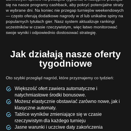
się na nasze programy cashback, aby pokryć potencjalne straty
w wybrane dni. Na koniec nie przegap turniejów weekendowych
— często oferują dodatkowe nagrody w zł lub unikalne spiny na
popularnych tytułach gier. Nasz system aktualizuje rankingi
uczestników w czasie rzeczywistym, więc łatwo monitorować
swoje wyniki i odpowiednio dostosować strategię.
Jak działają nasze oferty
tygodniowe
Oto szybki przegląd nagród, które przyznajemy co tydzień:
Większość ofert zawiera automatyczne i
natychmiastowe środki bonusowe.
Możesz elastycznie obstawiać zarówno nowe, jak i
klasyczne automaty.
Tablice wyników zmieniające się w czasie
rzeczywistym dla każdego turnieju
Jasne warunki i uczciwe daty zakończenia