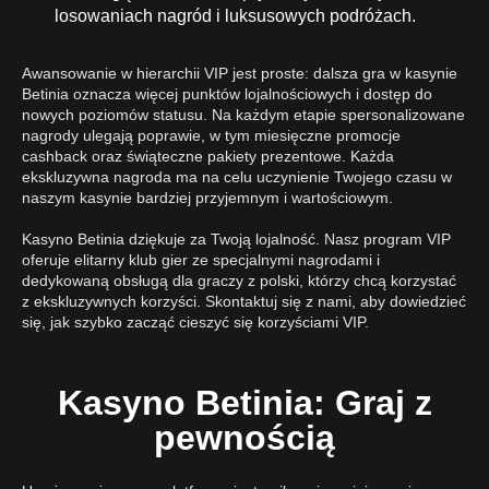
losowaniach nagród i luksusowych podróżach.
Awansowanie w hierarchii VIP jest proste: dalsza gra w kasynie
Betinia oznacza więcej punktów lojalnościowych i dostęp do
nowych poziomów statusu. Na każdym etapie spersonalizowane
nagrody ulegają poprawie, w tym miesięczne promocje
cashback oraz świąteczne pakiety prezentowe. Każda
ekskluzywna nagroda ma na celu uczynienie Twojego czasu w
naszym kasynie bardziej przyjemnym i wartościowym.
Kasyno Betinia dziękuje za Twoją lojalność. Nasz program VIP
oferuje elitarny klub gier ze specjalnymi nagrodami i
dedykowaną obsługą dla graczy z polski, którzy chcą korzystać
z ekskluzywnych korzyści. Skontaktuj się z nami, aby dowiedzieć
się, jak szybko zacząć cieszyć się korzyściami VIP.
Kasyno Betinia: Graj z
pewnością