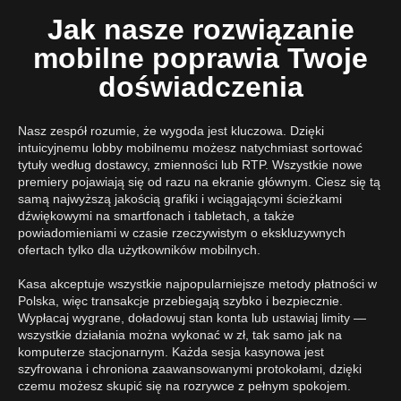
Jak nasze rozwiązanie
mobilne poprawia Twoje
doświadczenia
Nasz zespół rozumie, że wygoda jest kluczowa. Dzięki
intuicyjnemu lobby mobilnemu możesz natychmiast sortować
tytuły według dostawcy, zmienności lub RTP. Wszystkie nowe
premiery pojawiają się od razu na ekranie głównym. Ciesz się tą
samą najwyższą jakością grafiki i wciągającymi ścieżkami
dźwiękowymi na smartfonach i tabletach, a także
powiadomieniami w czasie rzeczywistym o ekskluzywnych
ofertach tylko dla użytkowników mobilnych.
Kasa akceptuje wszystkie najpopularniejsze metody płatności w
Polska, więc transakcje przebiegają szybko i bezpiecznie.
Wypłacaj wygrane, doładowuj stan konta lub ustawiaj limity —
wszystkie działania można wykonać w zł, tak samo jak na
komputerze stacjonarnym. Każda sesja kasynowa jest
szyfrowana i chroniona zaawansowanymi protokołami, dzięki
czemu możesz skupić się na rozrywce z pełnym spokojem.