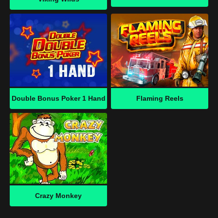
Double Bonus Poker 1 Hand
Flaming Reels
Crazy Monkey