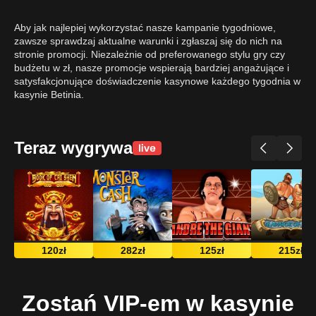
Aby jak najlepiej wykorzystać nasze kampanie tygodniowe,
zawsze sprawdzaj aktualne warunki i zgłaszaj się do nich na
stronie promocji. Niezależnie od preferowanego stylu gry czy
budżetu w zł, nasze promocje wspierają bardziej angażujące i
satysfakcjonujące doświadczenie kasynowe każdego tygodnia w
kasynie Betinia.
Teraz wygrywa
120zł
282zł
125zł
215zł
Zostań VIP-em w kasynie