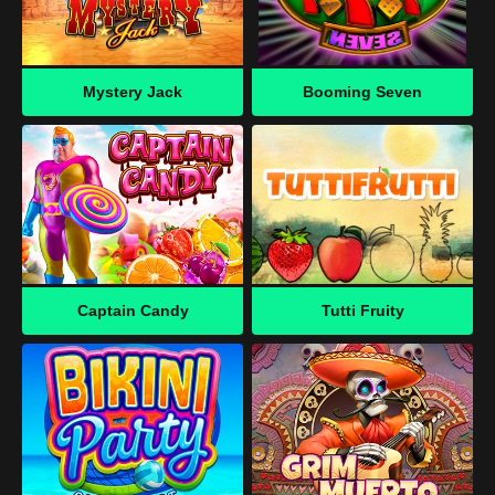
Dołącz do specjalnych wydarzeń kasyna Betinia: Wygraj
duże dzięki festiwalom (_sc0_!)
Jak wziąć udział w wydarzeniach świątecznych: Kroki do
wykonania
Mystery Jack
Pirate's Gold
Dołącz do zwycięzców kasyna Betinia: Gracze w Polska
zgarniają wygrane!
Jak gracze osiągają tu sukces
Informacje o wpłatach i wypłatach w kasynie Betinia
Sposoby płatności
Captain Candy
Tutti Fruity