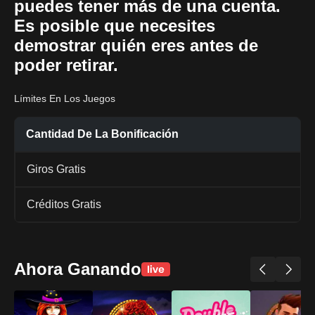
puedes tener más de una cuenta.
Es posible que necesites
demostrar quién eres antes de
poder retirar.
Límites En Los Juegos
Cantidad De La Bonificación
Giros Gratis
Créditos Gratis
Ahora Ganando