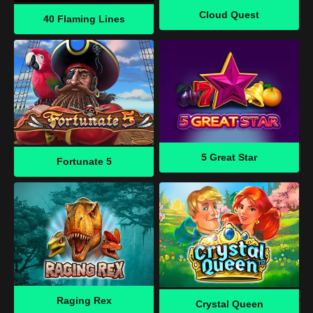
Cloud Quest
Casino Betinnia En Dispositivos Móviles
40 Flaming Lines
Bonificación Sin Depósito En El Casino Betinnia
Más Información Sobre La Bonificación Sin Depósito
¿Qué Es Una Bonificación Sin Depósito?
Obtener La Bonificación
Ganancias
5 Great Star
Fortunate 5
Límites En Los Juegos
Raging Rex
Crystal Queen