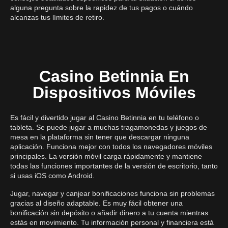
alguna pregunta sobre la rapidez de tus pagos o cuándo
alcanzas tus límites de retiro.
Casino Betinnia En
Dispositivos Móviles
Es fácil y divertido jugar al Casino Betinnia en tu teléfono o
tableta. Se puede jugar a muchas tragamonedas y juegos de
mesa en la plataforma sin tener que descargar ninguna
aplicación. Funciona mejor con todos los navegadores móviles
principales. La versión móvil carga rápidamente y mantiene
todas las funciones importantes de la versión de escritorio, tanto
si usas iOS como Android.
Jugar, navegar y canjear bonificaciones funciona sin problemas
gracias al diseño adaptable. Es muy fácil obtener una
bonificación sin depósito o añadir dinero a tu cuenta mientras
estás en movimiento. Tu información personal y financiera está