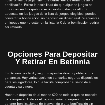
nulas. Antes de jugar, siempre debes leer los términos de la
bonificación. Existe la posibilidad de que algunos juegos no
funcionen en tu español o estén restringidos por ello. Si
apuestas en los juegos de la lista de juegos elegibles, puedes
convertir la bonificación sin depósito en dinero real. Si apuestas
en juegos que no están en la lista, la € de la bonificación podría
ser retirada.
Opciones Para Depositar
Y Retirar En Betinnia
En Betinnia, es fácil y seguro depositar dinero y obtener tus
ganancias. Hay varias opciones bancarias seguras disponibles
para los jugadores, lo que facilita comprobar el saldo de su
cuenta y su dinero.
Hacer un depósito de al menos €20 es todo lo que se necesita
para empezar. Este es el depósito mínimo requerido para
obtener bonificaciones de bienvenida o una bonificación sin