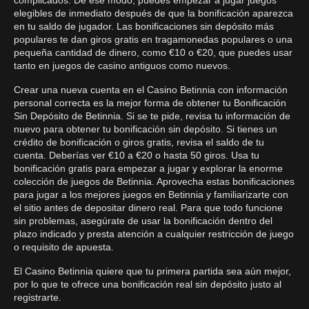
elegibles de inmediato después de que la bonificación aparezca
en tu saldo de jugador. Las bonificaciones sin depósito más
populares te dan giros gratis en tragamonedas populares o una
pequeña cantidad de dinero, como €10 o €20, que puedes usar
tanto en juegos de casino antiguos como nuevos.
Crear una nueva cuenta en el Casino Betinnia con información
personal correcta es la mejor forma de obtener tu Bonificación
Sin Depósito de Betinnia. Si se te pide, revisa tu información de
nuevo para obtener tu bonificación sin depósito. Si tienes un
crédito de bonificación o giros gratis, revisa el saldo de tu
cuenta. Deberías ver €10 a €20 o hasta 50 giros. Usa tu
bonificación gratis para empezar a jugar y explorar la enorme
colección de juegos de Betinnia. Aprovecha estas bonificaciones
para jugar a los mejores juegos en Betinnia y familiarizarte con
el sitio antes de depositar dinero real. Para que todo funcione
sin problemas, asegúrate de usar la bonificación dentro del
plazo indicado y presta atención a cualquier restricción de juego
o requisito de apuesta.
El Casino Betinnia quiere que tu primera partida sea aún mejor,
por lo que te ofrece una bonificación real sin depósito justo al
registrarte.