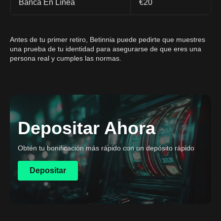
Banca En Línea
€20
Antes de tu primer retiro, Betinnia puede pedirte que muestres
una prueba de tu identidad para asegurarse de que eres una
persona real y cumples las normas.
Depositar Ahora
Obtén tu bonificación más rápido con un depósito rápido
Depositar