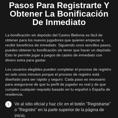
Pasos Para Registrarte Y
Obtener La Bonificación
De Inmediato
La bonificación sin depósito del Casino Betinnia es fácil de
obtener para los nuevos jugadores que quieren empezar a
recibir beneficios de inmediato. Siguiendo unos sencillos pasos,
puedes obtener tu bonificación sin tener que hacer un depósito.
Esto te permite jugar a juegos de casino de inmediato con
dinero extra para gastar.
Los usuarios elegibles pueden completar el proceso de registro
en solo unos minutos porque el proceso de registro está
diseñado para ser rápido y seguro. Cada paso es necesario
para asegurarse de que tu perfil de jugador es real y de que
cumples cualquier requisito basado en tu español o España de
residencia.
Ve al sitio oficial y haz clic en el botón "Registrarse"
o "Registro" en la parte superior de la página de
inicio.