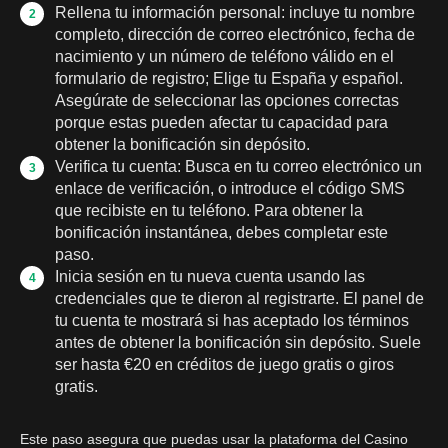
Rellena tu información personal: incluye tu nombre
completo, dirección de correo electrónico, fecha de
nacimiento y un número de teléfono válido en el
formulario de registro; Elige tu España y español.
Asegúrate de seleccionar las opciones correctas
porque estas pueden afectar tu capacidad para
obtener la bonificación sin depósito.
Verifica tu cuenta: Busca en tu correo electrónico un
enlace de verificación, o introduce el código SMS
que recibiste en tu teléfono. Para obtener la
bonificación instantánea, debes completar este
paso.
Inicia sesión en tu nueva cuenta usando las
credenciales que te dieron al registrarte. El panel de
tu cuenta te mostrará si has aceptado los términos
antes de obtener la bonificación sin depósito. Suele
ser hasta €20 en créditos de juego gratis o giros
gratis.
Este paso asegura que puedas usar la plataforma del Casino