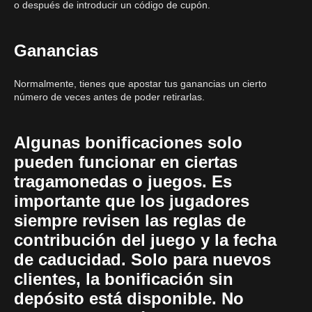
o después de introducir un código de cupón.
Ganancias
Normalmente, tienes que apostar tus ganancias un cierto
número de veces antes de poder retirarlas.
Algunas bonificaciones solo
pueden funcionar en ciertas
tragamonedas o juegos. Es
importante que los jugadores
siempre revisen las reglas de
contribución del juego y la fecha
de caducidad. Solo para nuevos
clientes, la bonificación sin
depósito está disponible. No