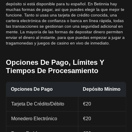
depósito si está disponible para tu español. En Betinnia hay
muchas formas de pagar, así que puedes elegir la que mejor te
funcione. Tanto si usas una tarjeta de crédito conocida, una
cartera electrónica de confianza o banca en línea rápida, todas
las transacciones se gestionan con una seguridad adicional en
mente. La mayoría de las formas de depositar dinero permiten
enviar el dinero al instante, para que puedas empezar a jugar a
tragamonedas y juegos de casino en vivo de inmediato.
Opciones De Pago, Límites Y
Tiempos De Procesamiento
Opciones De Pago
Depósito Mínimo
Tarjeta De Crédito/Débito
€20
Monedero Electrónico
€20