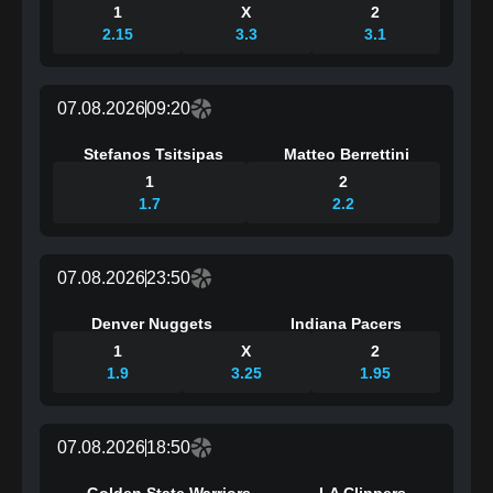
1
X
2
2.15
3.3
3.1
07.08.2026
09:20
Stefanos Tsitsipas
Matteo Berrettini
1
2
1.7
2.2
07.08.2026
23:50
Denver Nuggets
Indiana Pacers
1
X
2
1.9
3.25
1.95
07.08.2026
18:50
Golden State Warriors
LA Clippers