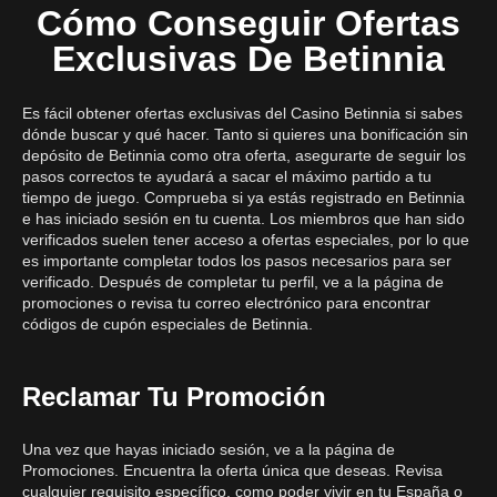
Cómo Conseguir Ofertas
Exclusivas De Betinnia
Es fácil obtener ofertas exclusivas del Casino Betinnia si sabes
dónde buscar y qué hacer. Tanto si quieres una bonificación sin
depósito de Betinnia como otra oferta, asegurarte de seguir los
pasos correctos te ayudará a sacar el máximo partido a tu
tiempo de juego. Comprueba si ya estás registrado en Betinnia
e has iniciado sesión en tu cuenta. Los miembros que han sido
verificados suelen tener acceso a ofertas especiales, por lo que
es importante completar todos los pasos necesarios para ser
verificado. Después de completar tu perfil, ve a la página de
promociones o revisa tu correo electrónico para encontrar
códigos de cupón especiales de Betinnia.
Reclamar Tu Promoción
Una vez que hayas iniciado sesión, ve a la página de
Promociones. Encuentra la oferta única que deseas. Revisa
cualquier requisito específico, como poder vivir en tu España o