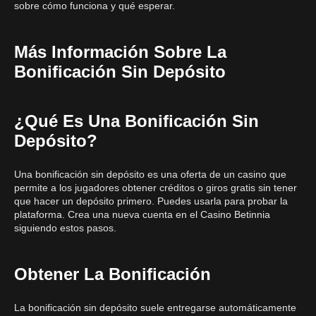
sobre cómo funciona y qué esperar.
Más Información Sobre La
Bonificación Sin Depósito
¿Qué Es Una Bonificación Sin
Depósito?
Una bonificación sin depósito es una oferta de un casino que
permite a los jugadores obtener créditos o giros gratis sin tener
que hacer un depósito primero. Puedes usarla para probar la
plataforma. Crea una nueva cuenta en el Casino Betinnia
siguiendo estos pasos.
Obtener La Bonificación
La bonificación sin depósito suele entregarse automáticamente