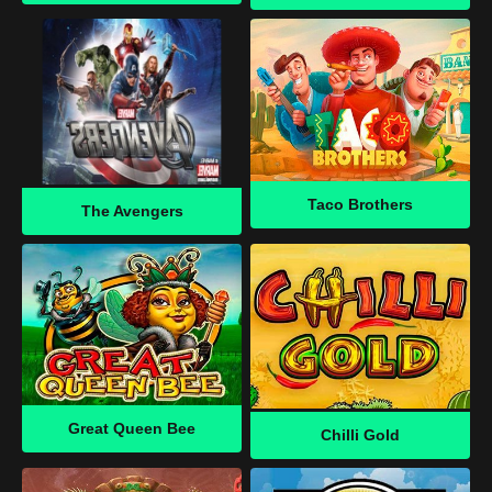
Taco Brothers
Merlin's Millions
Great Queen Bee
Chilli Gold